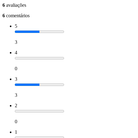
6
avaliações
6
comentários
5
3
4
0
3
3
2
0
1