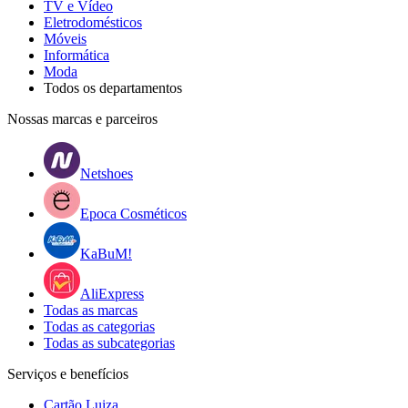
TV e Vídeo
Eletrodomésticos
Móveis
Informática
Moda
Todos os departamentos
Nossas marcas e parceiros
Netshoes
Epoca Cosméticos
KaBuM!
AliExpress
Todas as marcas
Todas as categorias
Todas as subcategorias
Serviços e benefícios
Cartão Luiza