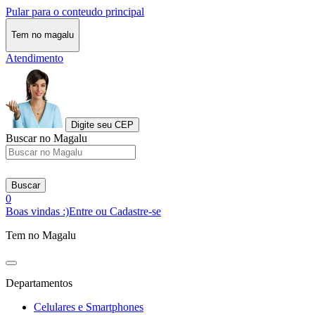
Pular para o conteudo principal
Tem no magalu
Atendimento
Digite seu CEP
Buscar no Magalu
Buscar
0
Boas vindas :)
Entre ou Cadastre-se
Tem no Magalu
Departamentos
Celulares e Smartphones