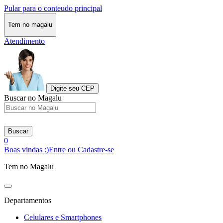
Pular para o conteudo principal
Tem no magalu
Atendimento
Digite seu CEP
Buscar no Magalu
Buscar
0
Boas vindas :)
Entre ou Cadastre-se
Tem no Magalu
Departamentos
Celulares e Smartphones