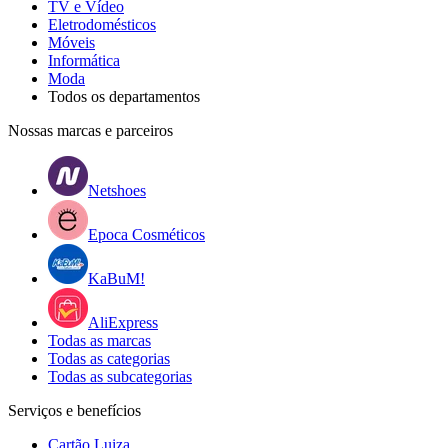
TV e Vídeo
Eletrodomésticos
Móveis
Informática
Moda
Todos os departamentos
Nossas marcas e parceiros
Netshoes
Epoca Cosméticos
KaBuM!
AliExpress
Todas as marcas
Todas as categorias
Todas as subcategorias
Serviços e benefícios
Cartão Luiza