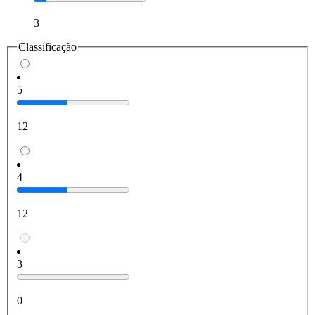
3
Classificação
5
12
4
12
3
0