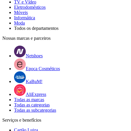
TV e Vídeo
Eletrodomésticos
Móveis
Informática
Moda
Todos os departamentos
Nossas marcas e parceiros
Netshoes
Epoca Cosméticos
KaBuM!
AliExpress
Todas as marcas
Todas as categorias
Todas as subcategorias
Serviços e benefícios
Cartão Luiza