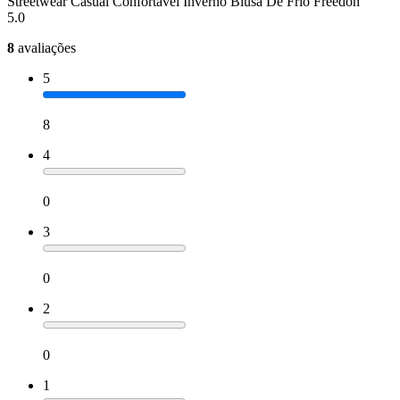
Streetwear Casual Confortável Inverno Blusa De Frio Freedon
5.0
8
avaliações
5
8
4
0
3
0
2
0
1