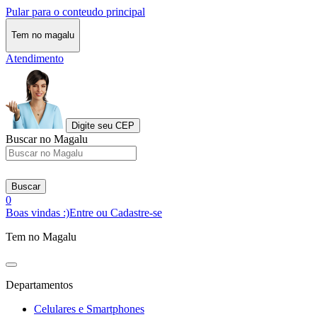
Pular para o conteudo principal
Tem no magalu
Atendimento
Digite seu CEP
Buscar no Magalu
Buscar
0
Boas vindas :)
Entre ou Cadastre-se
Tem no Magalu
Departamentos
Celulares e Smartphones