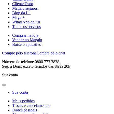
Cliente Ouro
Magalu seguros
Blog da Lu
Maga +
WhatsApp da Lu
Todos os serviços
Comprar na loja
Vender no Magalu
Baixe o aplicativo
Compre pelo telefone
Compre pelo chat
Número de telefone 0800 773 3838
Seg. à Dom. exceto feriados das 8h às 20h
Sua conta
Sua conta
Meus pedidos
Trocas e cancelamentos
Dados pessoais