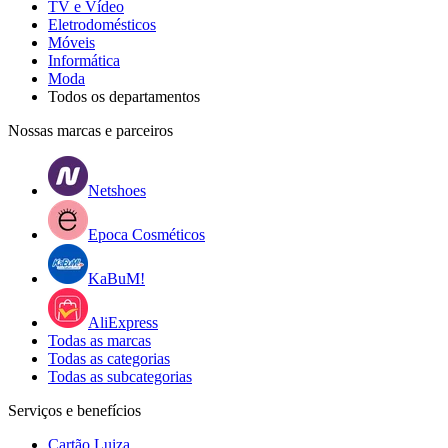
TV e Vídeo
Eletrodomésticos
Móveis
Informática
Moda
Todos os departamentos
Nossas marcas e parceiros
Netshoes
Epoca Cosméticos
KaBuM!
AliExpress
Todas as marcas
Todas as categorias
Todas as subcategorias
Serviços e benefícios
Cartão Luiza