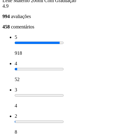
Leite Materno 200ml Com Graduação
4.9
994
avaliações
458
comentários
5
918
4
52
3
4
2
8