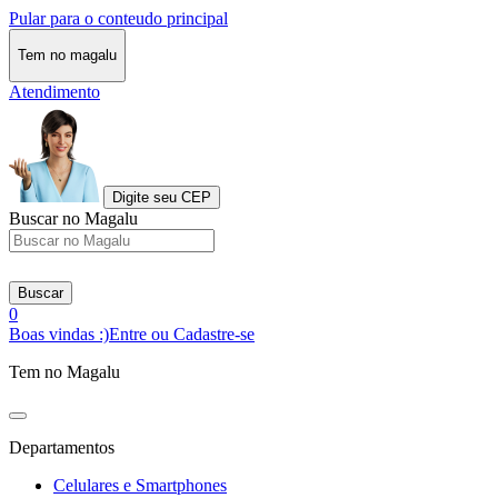
Pular para o conteudo principal
Tem no magalu
Atendimento
Digite seu CEP
Buscar no Magalu
Buscar
0
Boas vindas :)
Entre ou Cadastre-se
Tem no Magalu
Departamentos
Celulares e Smartphones