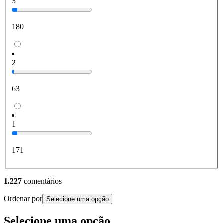
3
180
2
63
1
171
1.227
comentários
Ordenar por
Selecione uma opção
Selecione uma opção