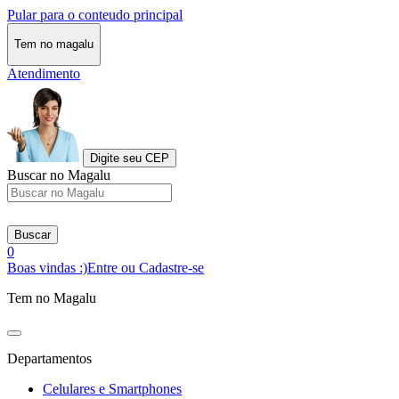
Pular para o conteudo principal
Tem no magalu
Atendimento
Digite seu CEP
Buscar no Magalu
Buscar
0
Boas vindas :)
Entre ou Cadastre-se
Tem no Magalu
Departamentos
Celulares e Smartphones