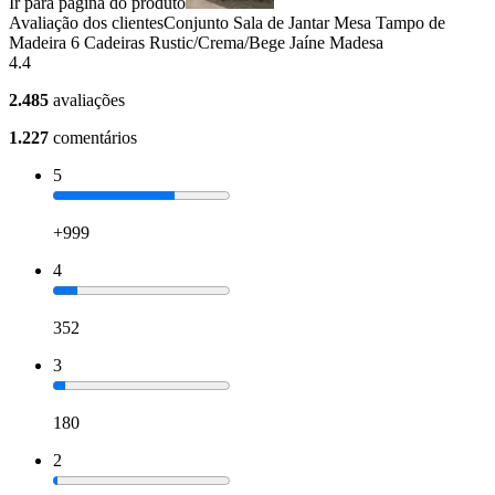
Ir para página do produto
Avaliação dos clientes
Conjunto Sala de Jantar Mesa Tampo de
Madeira 6 Cadeiras Rustic/Crema/Bege Jaíne Madesa
4.4
2.485
avaliações
1.227
comentários
5
+999
4
352
3
180
2