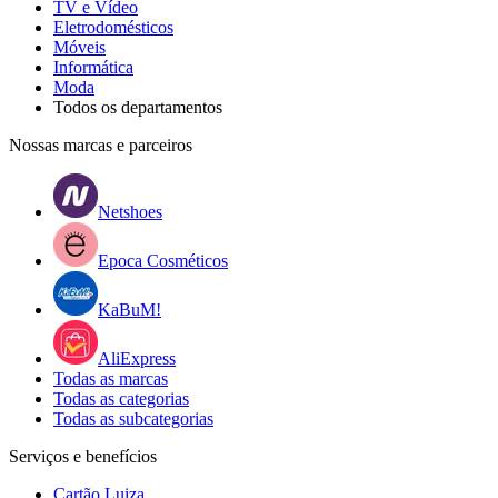
TV e Vídeo
Eletrodomésticos
Móveis
Informática
Moda
Todos os departamentos
Nossas marcas e parceiros
Netshoes
Epoca Cosméticos
KaBuM!
AliExpress
Todas as marcas
Todas as categorias
Todas as subcategorias
Serviços e benefícios
Cartão Luiza