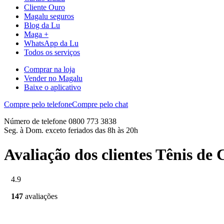
Cliente Ouro
Magalu seguros
Blog da Lu
Maga +
WhatsApp da Lu
Todos os serviços
Comprar na loja
Vender no Magalu
Baixe o aplicativo
Compre pelo telefone
Compre pelo chat
Número de telefone 0800 773 3838
Seg. à Dom. exceto feriados das 8h às 20h
Avaliação dos clientes Tênis d
4.9
147
avaliações