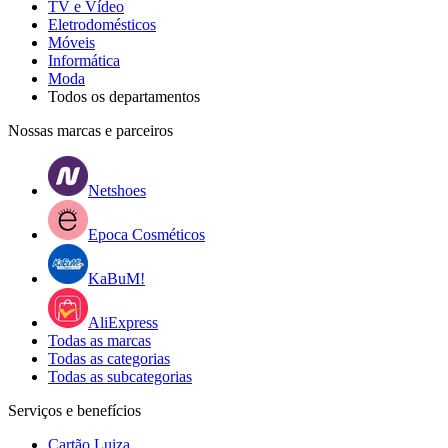
TV e Vídeo
Eletrodomésticos
Móveis
Informática
Moda
Todos os departamentos
Nossas marcas e parceiros
Netshoes
Epoca Cosméticos
KaBuM!
AliExpress
Todas as marcas
Todas as categorias
Todas as subcategorias
Serviços e benefícios
Cartão Luiza