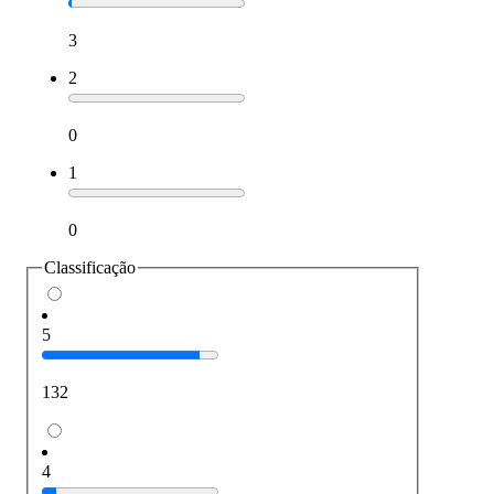
3
2
0
1
0
Classificação
5
132
4