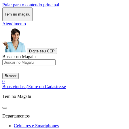
Pular para o conteudo principal
Tem no magalu
Atendimento
Digite seu CEP
Buscar no Magalu
Buscar
0
Boas vindas :)
Entre ou Cadastre-se
Tem no Magalu
Departamentos
Celulares e Smartphones