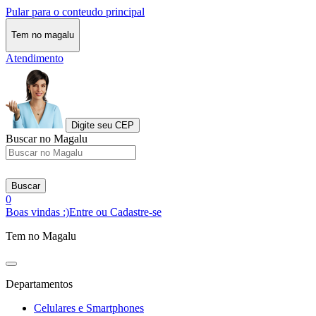
Pular para o conteudo principal
Tem no magalu
Atendimento
Digite seu CEP
Buscar no Magalu
Buscar
0
Boas vindas :)
Entre ou Cadastre-se
Tem no Magalu
Departamentos
Celulares e Smartphones