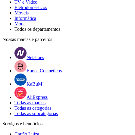
TV e Vídeo
Eletrodomésticos
Móveis
Informática
Moda
Todos os departamentos
Nossas marcas e parceiros
Netshoes
Epoca Cosméticos
KaBuM!
AliExpress
Todas as marcas
Todas as categorias
Todas as subcategorias
Serviços e benefícios
Cartão Luiza