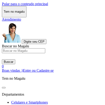
Pular para o conteudo principal
Tem no magalu
Atendimento
Digite seu CEP
Buscar no Magalu
Buscar
0
Boas vindas :)
Entre ou Cadastre-se
Tem no Magalu
Departamentos
Celulares e Smartphones