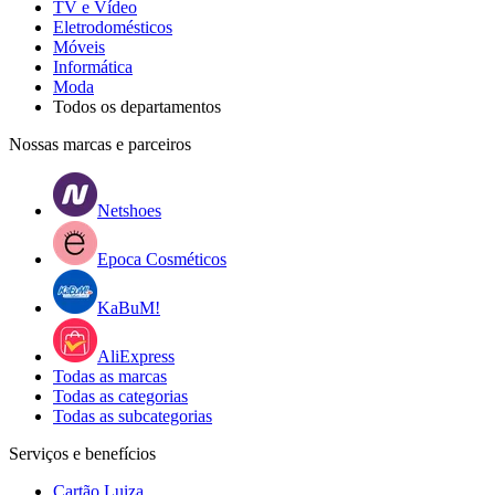
TV e Vídeo
Eletrodomésticos
Móveis
Informática
Moda
Todos os departamentos
Nossas marcas e parceiros
Netshoes
Epoca Cosméticos
KaBuM!
AliExpress
Todas as marcas
Todas as categorias
Todas as subcategorias
Serviços e benefícios
Cartão Luiza