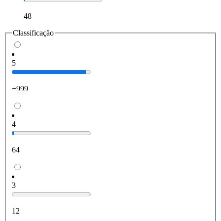
48
Classificação
5
+999
4
64
3
12