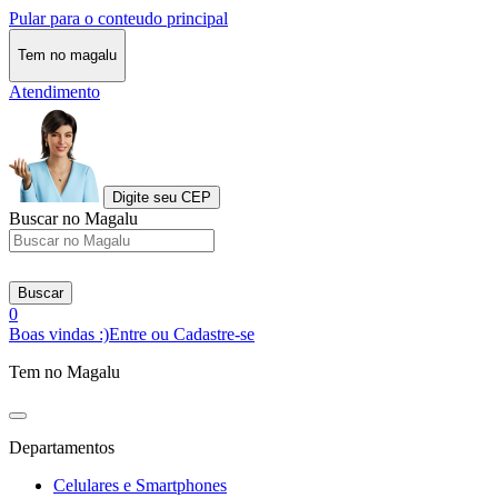
Pular para o conteudo principal
Tem no magalu
Atendimento
Digite seu CEP
Buscar no Magalu
Buscar
0
Boas vindas :)
Entre ou Cadastre-se
Tem no Magalu
Departamentos
Celulares e Smartphones