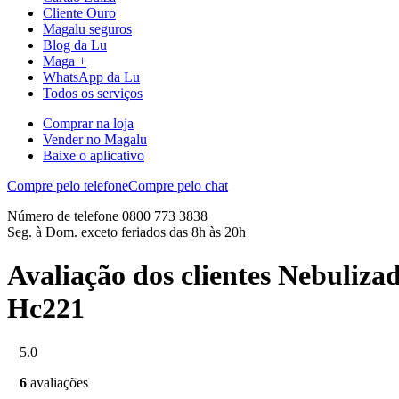
Cliente Ouro
Magalu seguros
Blog da Lu
Maga +
WhatsApp da Lu
Todos os serviços
Comprar na loja
Vender no Magalu
Baixe o aplicativo
Compre pelo telefone
Compre pelo chat
Número de telefone 0800 773 3838
Seg. à Dom. exceto feriados das 8h às 20h
Avaliação dos clientes Nebuliz
Hc221
5.0
6
avaliações