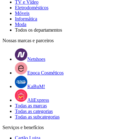
TV e Vídeo
Eletrodomésticos
Móveis
Informática
Moda
Todos os departamentos
Nossas marcas e parceiros
Netshoes
Epoca Cosméticos
KaBuM!
AliExpress
Todas as marcas
Todas as categorias
Todas as subcategorias
Serviços e benefícios
Cartão Luiza