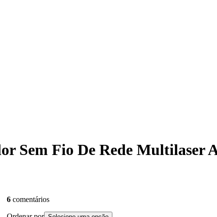
ador Sem Fio De Rede Multilaser
6
comentários
Ordenar por
Selecione uma opção