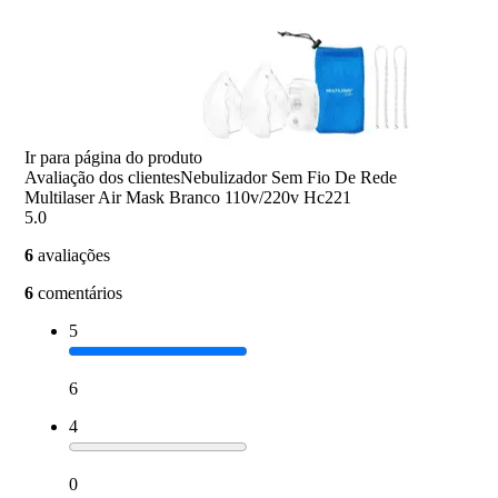
Ir para página do produto
Avaliação dos clientes
Nebulizador Sem Fio De Rede
Multilaser Air Mask Branco 110v/220v Hc221
5.0
6
avaliações
6
comentários
5
6
4
0