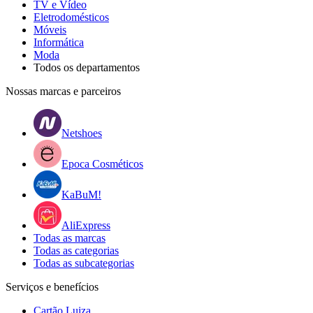
TV e Vídeo
Eletrodomésticos
Móveis
Informática
Moda
Todos os departamentos
Nossas marcas e parceiros
Netshoes
Epoca Cosméticos
KaBuM!
AliExpress
Todas as marcas
Todas as categorias
Todas as subcategorias
Serviços e benefícios
Cartão Luiza