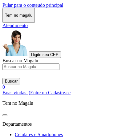
Pular para o conteudo principal
Tem no magalu
Atendimento
Digite seu CEP
Buscar no Magalu
Buscar
0
Boas vindas :)
Entre ou Cadastre-se
Tem no Magalu
Departamentos
Celulares e Smartphones