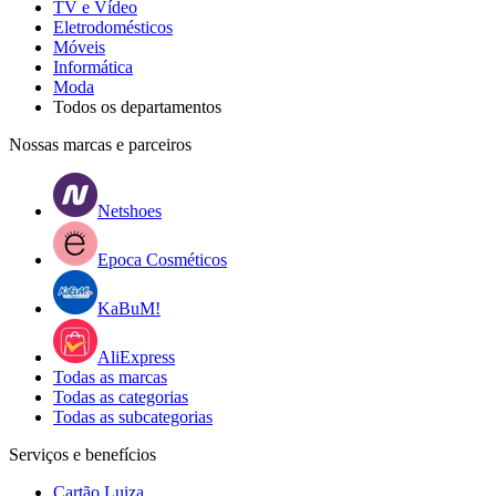
TV e Vídeo
Eletrodomésticos
Móveis
Informática
Moda
Todos os departamentos
Nossas marcas e parceiros
Netshoes
Epoca Cosméticos
KaBuM!
AliExpress
Todas as marcas
Todas as categorias
Todas as subcategorias
Serviços e benefícios
Cartão Luiza