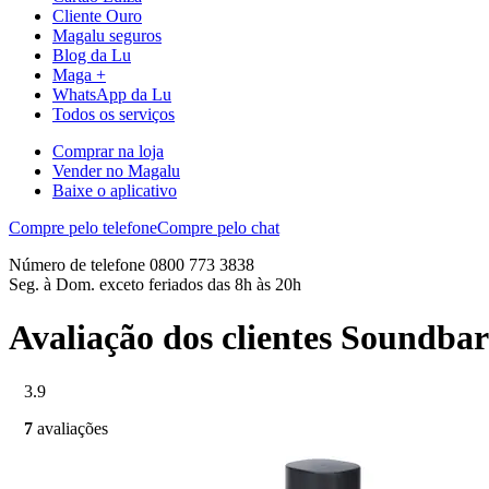
Cliente Ouro
Magalu seguros
Blog da Lu
Maga +
WhatsApp da Lu
Todos os serviços
Comprar na loja
Vender no Magalu
Baixe o aplicativo
Compre pelo telefone
Compre pelo chat
Número de telefone 0800 773 3838
Seg. à Dom. exceto feriados das 8h às 20h
Avaliação dos clientes Soundb
3.9
7
avaliações