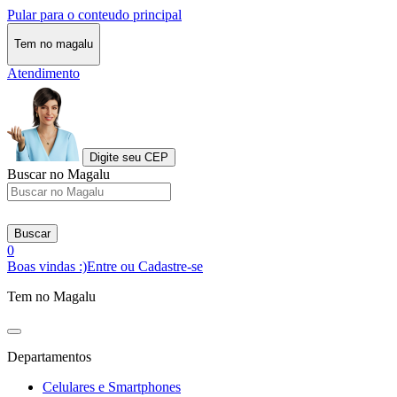
Pular para o conteudo principal
Tem no magalu
Atendimento
Digite seu CEP
Buscar no Magalu
Buscar
0
Boas vindas :)
Entre ou Cadastre-se
Tem no Magalu
Departamentos
Celulares e Smartphones