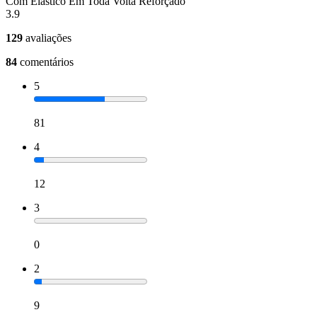
Com Elastico Em Toda Volta Reforçado
3.9
129
avaliações
84
comentários
5
81
4
12
3
0
2
9