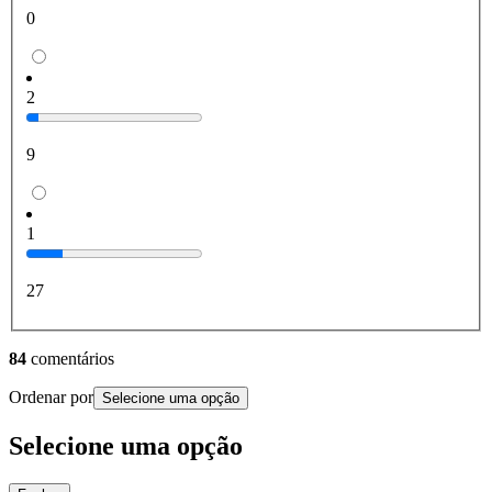
0
2
9
1
27
84
comentários
Ordenar por
Selecione uma opção
Selecione uma opção