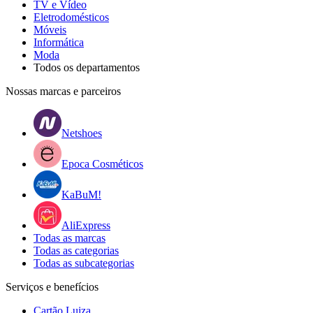
TV e Vídeo
Eletrodomésticos
Móveis
Informática
Moda
Todos os departamentos
Nossas marcas e parceiros
Netshoes
Epoca Cosméticos
KaBuM!
AliExpress
Todas as marcas
Todas as categorias
Todas as subcategorias
Serviços e benefícios
Cartão Luiza