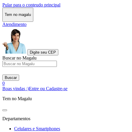
Pular para o conteudo principal
Tem no magalu
Atendimento
Digite seu CEP
Buscar no Magalu
Buscar
0
Boas vindas :)
Entre ou Cadastre-se
Tem no Magalu
Departamentos
Celulares e Smartphones