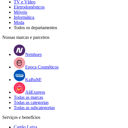
TV e Vídeo
Eletrodomésticos
Móveis
Informática
Moda
Todos os departamentos
Nossas marcas e parceiros
Netshoes
Epoca Cosméticos
KaBuM!
AliExpress
Todas as marcas
Todas as categorias
Todas as subcategorias
Serviços e benefícios
Cartão Luiza