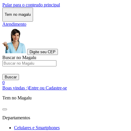
Pular para o conteudo principal
Tem no magalu
Atendimento
Digite seu CEP
Buscar no Magalu
Buscar
0
Boas vindas :)
Entre ou Cadastre-se
Tem no Magalu
Departamentos
Celulares e Smartphones