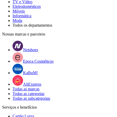
TV e Vídeo
Eletrodomésticos
Móveis
Informática
Moda
Todos os departamentos
Nossas marcas e parceiros
Netshoes
Epoca Cosméticos
KaBuM!
AliExpress
Todas as marcas
Todas as categorias
Todas as subcategorias
Serviços e benefícios
Cartão Luiza