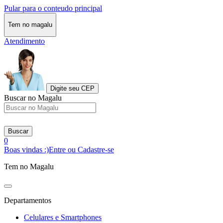
Pular para o conteudo principal
Tem no magalu
Atendimento
Digite seu CEP
Buscar no Magalu
Buscar
0
Boas vindas :)
Entre ou Cadastre-se
Tem no Magalu
Departamentos
Celulares e Smartphones