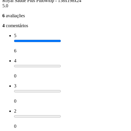
Royal Saúde Plus Pillowtop - 158x198x24
5.0
6
avaliações
4
comentários
5
6
4
0
3
0
2
0