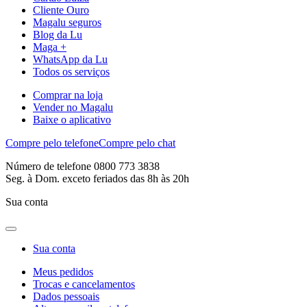
Cliente Ouro
Magalu seguros
Blog da Lu
Maga +
WhatsApp da Lu
Todos os serviços
Comprar na loja
Vender no Magalu
Baixe o aplicativo
Compre pelo telefone
Compre pelo chat
Número de telefone 0800 773 3838
Seg. à Dom. exceto feriados das 8h às 20h
Sua conta
Sua conta
Meus pedidos
Trocas e cancelamentos
Dados pessoais