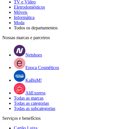
TV e Vídeo
Eletrodomésticos
Móveis
Informática
Moda
Todos os departamentos
Nossas marcas e parceiros
Netshoes
Epoca Cosméticos
KaBuM!
AliExpress
Todas as marcas
Todas as categorias
Todas as subcategorias
Serviços e benefícios
Cartão Luiza