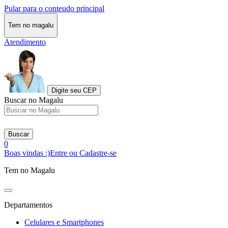
Pular para o conteudo principal
Tem no magalu
Atendimento
Digite seu CEP
Buscar no Magalu
Buscar
0
Boas vindas :)
Entre ou Cadastre-se
Tem no Magalu
Departamentos
Celulares e Smartphones