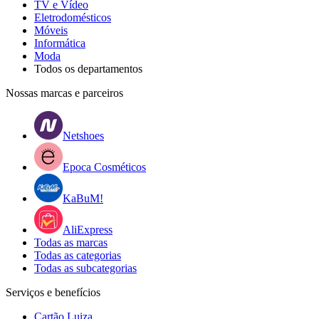
TV e Vídeo
Eletrodomésticos
Móveis
Informática
Moda
Todos os departamentos
Nossas marcas e parceiros
Netshoes
Epoca Cosméticos
KaBuM!
AliExpress
Todas as marcas
Todas as categorias
Todas as subcategorias
Serviços e benefícios
Cartão Luiza