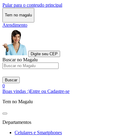
Pular para o conteudo principal
Tem no magalu
Atendimento
Digite seu CEP
Buscar no Magalu
Buscar
0
Boas vindas :)
Entre ou Cadastre-se
Tem no Magalu
Departamentos
Celulares e Smartphones