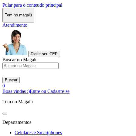
Pular para o conteudo principal
Tem no magalu
Atendimento
Digite seu CEP
Buscar no Magalu
Buscar
0
Boas vindas :)
Entre ou Cadastre-se
Tem no Magalu
Departamentos
Celulares e Smartphones