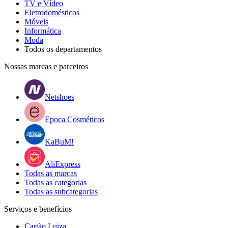
TV e Vídeo
Eletrodomésticos
Móveis
Informática
Moda
Todos os departamentos
Nossas marcas e parceiros
Netshoes
Epoca Cosméticos
KaBuM!
AliExpress
Todas as marcas
Todas as categorias
Todas as subcategorias
Serviços e benefícios
Cartão Luiza