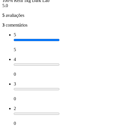
100% Refil 1kg Dark Lab
5.0
5
avaliações
3
comentários
5
5
4
0
3
0
2
0