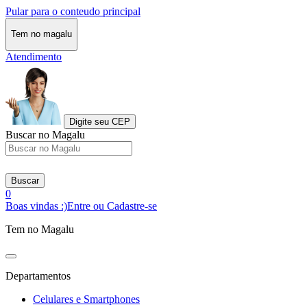
Pular para o conteudo principal
Tem no magalu
Atendimento
Digite seu CEP
Buscar no Magalu
Buscar
0
Boas vindas :)
Entre ou Cadastre-se
Tem no Magalu
Departamentos
Celulares e Smartphones