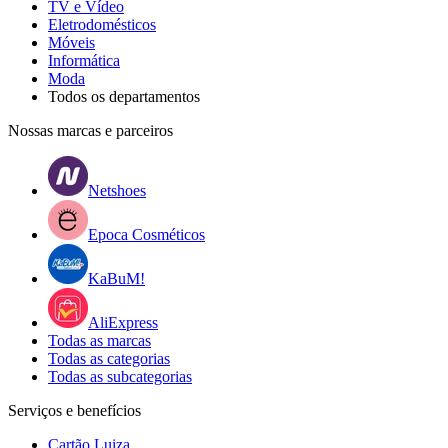
TV e Vídeo
Eletrodomésticos
Móveis
Informática
Moda
Todos os departamentos
Nossas marcas e parceiros
Netshoes
Epoca Cosméticos
KaBuM!
AliExpress
Todas as marcas
Todas as categorias
Todas as subcategorias
Serviços e benefícios
Cartão Luiza