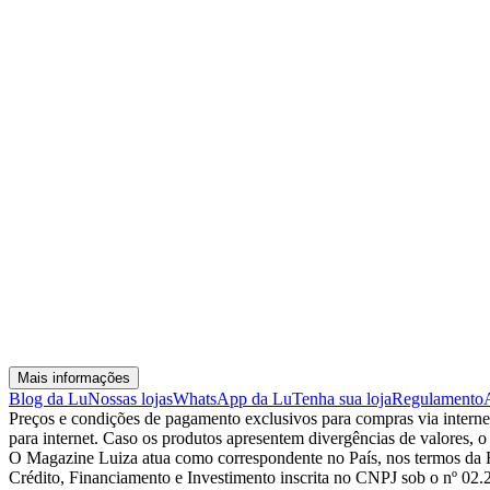
Mais informações
Blog da Lu
Nossas lojas
WhatsApp da Lu
Tenha sua loja
Regulamento
Preços e condições de pagamento exclusivos para compras via internet,
para internet. Caso os produtos apresentem divergências de valores, o
O Magazine Luiza atua como correspondente no País, nos termos da R
Crédito, Financiamento e Investimento inscrita no CNPJ sob o nº 02