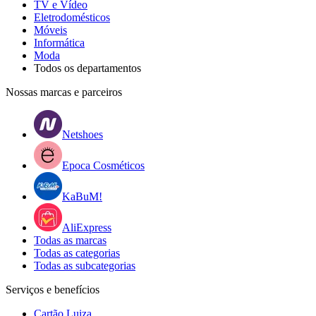
TV e Vídeo
Eletrodomésticos
Móveis
Informática
Moda
Todos os departamentos
Nossas marcas e parceiros
Netshoes
Epoca Cosméticos
KaBuM!
AliExpress
Todas as marcas
Todas as categorias
Todas as subcategorias
Serviços e benefícios
Cartão Luiza