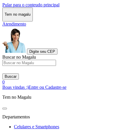
Pular para o conteudo principal
Tem no magalu
Atendimento
Digite seu CEP
Buscar no Magalu
Buscar
0
Boas vindas :)
Entre ou Cadastre-se
Tem no Magalu
Departamentos
Celulares e Smartphones