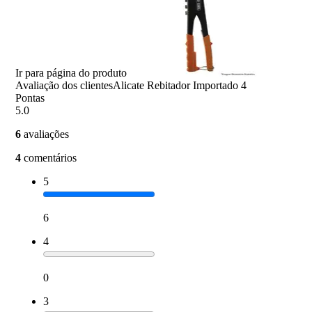
Ir para página do produto
Avaliação dos clientes
Alicate Rebitador Importado 4
Pontas
5.0
6
avaliações
4
comentários
5
6
4
0
3