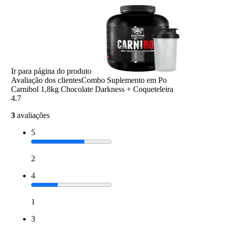
Ir para página do produto
Avaliação dos clientes
Combo Suplemento em Po
Carnibol 1,8kg Chocolate Darkness + Coqueteleira
4.7
3
avaliações
5
2
4
1
3