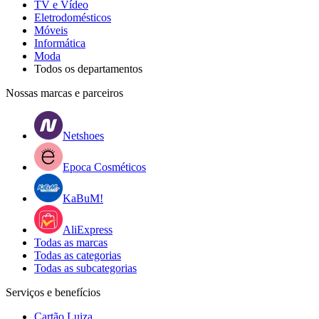
TV e Vídeo
Eletrodomésticos
Móveis
Informática
Moda
Todos os departamentos
Nossas marcas e parceiros
Netshoes
Epoca Cosméticos
KaBuM!
AliExpress
Todas as marcas
Todas as categorias
Todas as subcategorias
Serviços e benefícios
Cartão Luiza