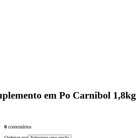
uplemento em Po Carnibol 1,8kg
0
comentários
Ordenar por
Selecione uma opção