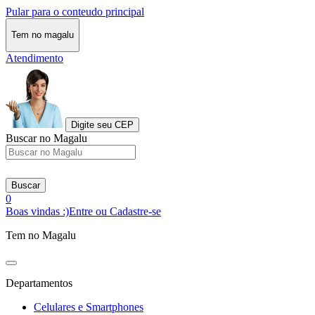
Pular para o conteudo principal
Tem no magalu
Atendimento
Digite seu CEP
Buscar no Magalu
Buscar
0
Boas vindas :)
Entre ou Cadastre-se
Tem no Magalu
Departamentos
Celulares e Smartphones