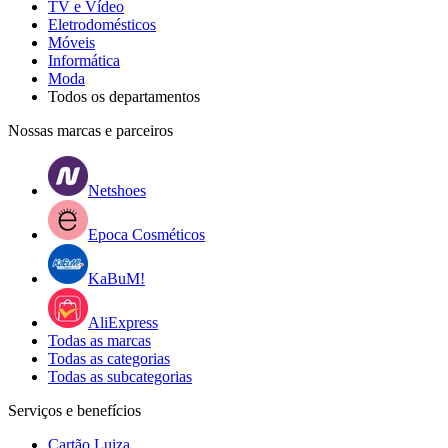
TV e Vídeo
Eletrodomésticos
Móveis
Informática
Moda
Todos os departamentos
Nossas marcas e parceiros
Netshoes
Epoca Cosméticos
KaBuM!
AliExpress
Todas as marcas
Todas as categorias
Todas as subcategorias
Serviços e benefícios
Cartão Luiza