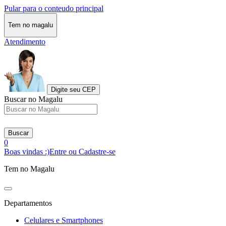
Pular para o conteudo principal
Tem no magalu
Atendimento
Digite seu CEP
Buscar no Magalu
Buscar
0
Boas vindas :)
Entre ou Cadastre-se
Tem no Magalu
Departamentos
Celulares e Smartphones