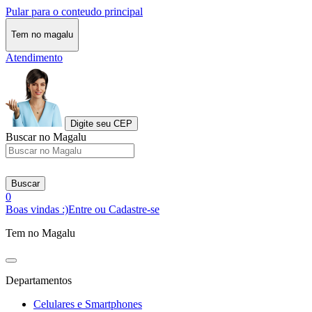
Pular para o conteudo principal
Tem no magalu
Atendimento
Digite seu CEP
Buscar no Magalu
Buscar
0
Boas vindas :)
Entre ou Cadastre-se
Tem no Magalu
Departamentos
Celulares e Smartphones