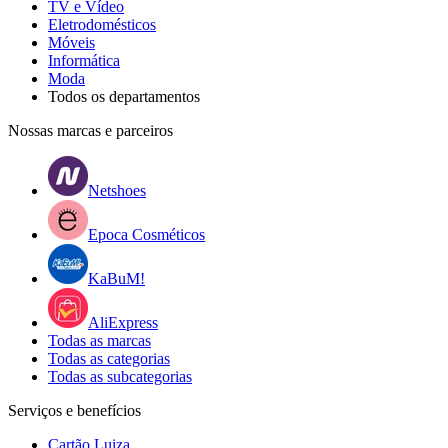
TV e Vídeo
Eletrodomésticos
Móveis
Informática
Moda
Todos os departamentos
Nossas marcas e parceiros
Netshoes
Epoca Cosméticos
KaBuM!
AliExpress
Todas as marcas
Todas as categorias
Todas as subcategorias
Serviços e benefícios
Cartão Luiza