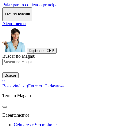
Pular para o conteudo principal
Tem no magalu
Atendimento
Digite seu CEP
Buscar no Magalu
Buscar
0
Boas vindas :)
Entre ou Cadastre-se
Tem no Magalu
Departamentos
Celulares e Smartphones