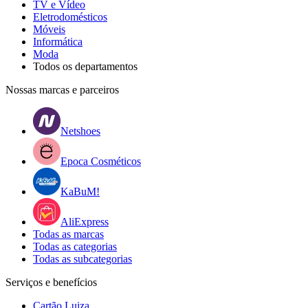
TV e Vídeo
Eletrodomésticos
Móveis
Informática
Moda
Todos os departamentos
Nossas marcas e parceiros
Netshoes
Epoca Cosméticos
KaBuM!
AliExpress
Todas as marcas
Todas as categorias
Todas as subcategorias
Serviços e benefícios
Cartão Luiza