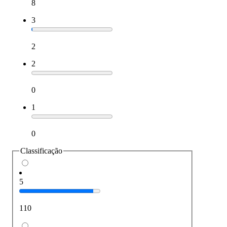
8
3
2
2
0
1
0
Classificação
5
110