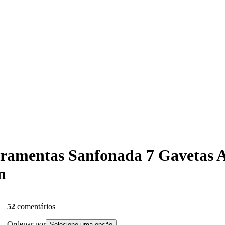
erramentas Sanfonada 7 Gavetas 
n
52
comentários
Ordenar por
Selecione uma opção