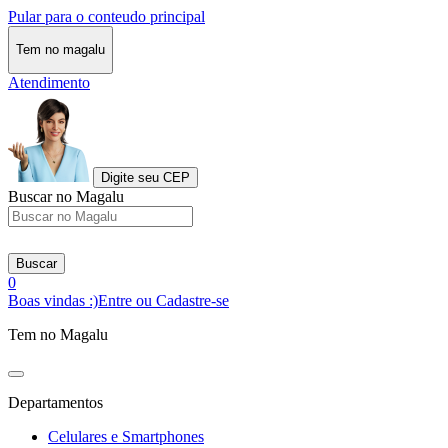
Pular para o conteudo principal
Tem no magalu
Atendimento
Digite seu CEP
Buscar no Magalu
Buscar
0
Boas vindas :)
Entre ou Cadastre-se
Tem no Magalu
Departamentos
Celulares e Smartphones