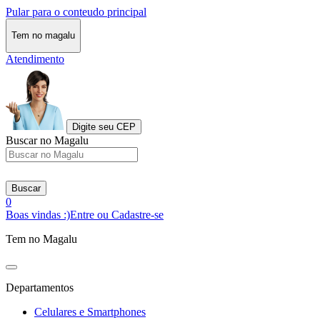
Pular para o conteudo principal
Tem no magalu
Atendimento
Digite seu CEP
Buscar no Magalu
Buscar
0
Boas vindas :)
Entre ou Cadastre-se
Tem no Magalu
Departamentos
Celulares e Smartphones