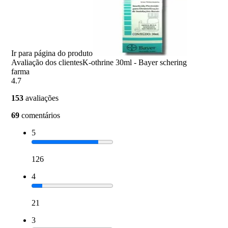
Ir para página do produto
Avaliação dos clientes
K-othrine 30ml - Bayer schering
farma
4.7
153
avaliações
69
comentários
5
126
4
21
3