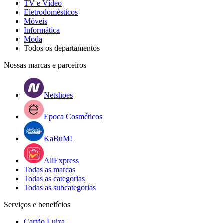
TV e Vídeo
Eletrodomésticos
Móveis
Informática
Moda
Todos os departamentos
Nossas marcas e parceiros
Netshoes
Epoca Cosméticos
KaBuM!
AliExpress
Todas as marcas
Todas as categorias
Todas as subcategorias
Serviços e benefícios
Cartão Luiza