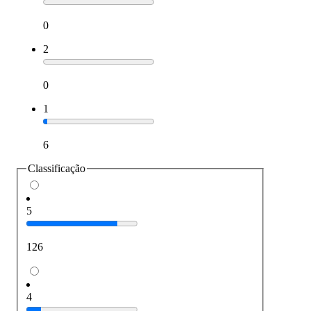
0
2
0
1
6
Classificação
5
126
4