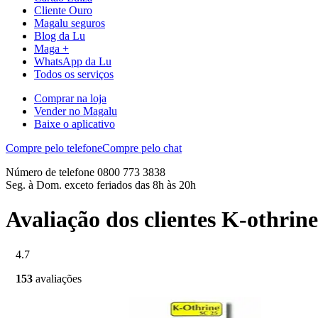
Cliente Ouro
Magalu seguros
Blog da Lu
Maga +
WhatsApp da Lu
Todos os serviços
Comprar na loja
Vender no Magalu
Baixe o aplicativo
Compre pelo telefone
Compre pelo chat
Número de telefone 0800 773 3838
Seg. à Dom. exceto feriados das 8h às 20h
Avaliação dos clientes K-othrin
4.7
153
avaliações