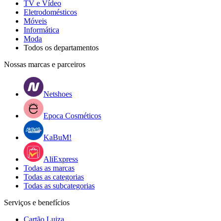
TV e Vídeo
Eletrodomésticos
Móveis
Informática
Moda
Todos os departamentos
Nossas marcas e parceiros
Netshoes
Epoca Cosméticos
KaBuM!
AliExpress
Todas as marcas
Todas as categorias
Todas as subcategorias
Serviços e benefícios
Cartão Luiza