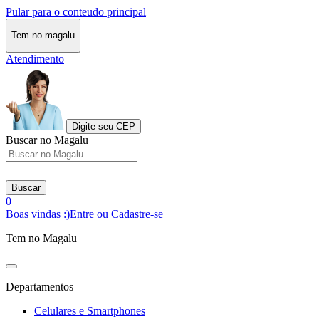
Pular para o conteudo principal
Tem no magalu
Atendimento
Digite seu CEP
Buscar no Magalu
Buscar
0
Boas vindas :)
Entre ou Cadastre-se
Tem no Magalu
Departamentos
Celulares e Smartphones