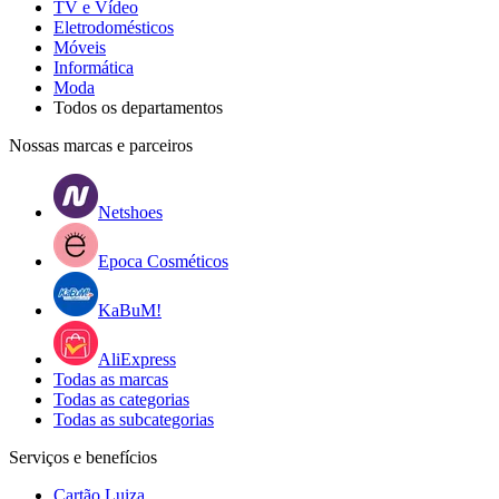
TV e Vídeo
Eletrodomésticos
Móveis
Informática
Moda
Todos os departamentos
Nossas marcas e parceiros
Netshoes
Epoca Cosméticos
KaBuM!
AliExpress
Todas as marcas
Todas as categorias
Todas as subcategorias
Serviços e benefícios
Cartão Luiza