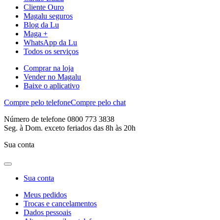
Cliente Ouro
Magalu seguros
Blog da Lu
Maga +
WhatsApp da Lu
Todos os serviços
Comprar na loja
Vender no Magalu
Baixe o aplicativo
Compre pelo telefone
Compre pelo chat
Número de telefone 0800 773 3838
Seg. à Dom. exceto feriados das 8h às 20h
Sua conta
Sua conta
Meus pedidos
Trocas e cancelamentos
Dados pessoais