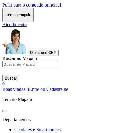
Pular para o conteudo principal
Tem no magalu
Atendimento
Digite seu CEP
Buscar no Magalu
Buscar
0
Boas vindas :)
Entre ou Cadastre-se
Tem no Magalu
Departamentos
Celulares e Smartphones