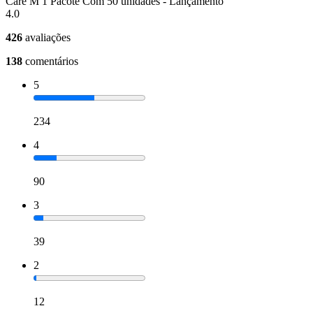
Care M 1 Pacote Com 50 unidades - Lançamento
4.0
426
avaliações
138
comentários
5
234
4
90
3
39
2
12