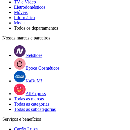
TV e Vídeo
Eletrodomésticos
Móveis
Informática
Moda
Todos os departamentos
Nossas marcas e parceiros
Netshoes
Epoca Cosméticos
KaBuM!
AliExpress
Todas as marcas
Todas as categorias
Todas as subcategorias
Serviços e benefícios
Cartão Luiza