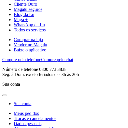
Cliente Ouro
Magalu seguros
Blog da Lu
Maga +
WhatsApp da Lu
Todos os serviços
Comprar na loja
Vender no Magalu
Baixe o aplicativo
Compre pelo telefone
Compre pelo chat
Número de telefone 0800 773 3838
Seg. à Dom. exceto feriados das 8h às 20h
Sua conta
Sua conta
Meus pedidos
Trocas e cancelamentos
Dados pessoais