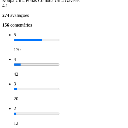
Roupa Uli 4 Portas Cômoda Uli 4 Gavetas
4.1
274
avaliações
156
comentários
5
170
4
42
3
20
2
12