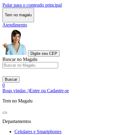
Pular para o conteudo principal
Tem no magalu
Atendimento
Digite seu CEP
Buscar no Magalu
Buscar
0
Boas vindas :)
Entre ou Cadastre-se
Tem no Magalu
Departamentos
Celulares e Smartphones