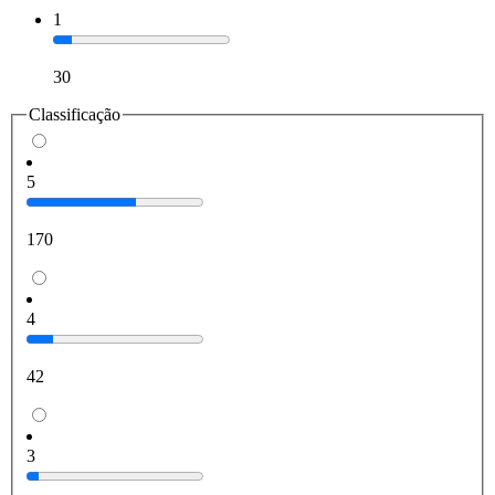
1
30
Classificação
5
170
4
42
3