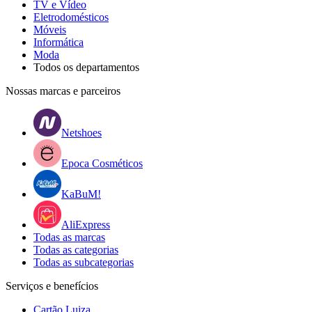
TV e Vídeo
Eletrodomésticos
Móveis
Informática
Moda
Todos os departamentos
Nossas marcas e parceiros
Netshoes
Epoca Cosméticos
KaBuM!
AliExpress
Todas as marcas
Todas as categorias
Todas as subcategorias
Serviços e benefícios
Cartão Luiza