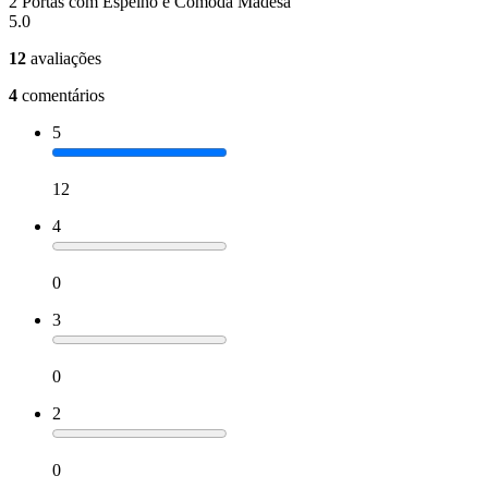
2 Portas com Espelho e Cômoda Madesa
5.0
12
avaliações
4
comentários
5
12
4
0
3
0
2
0