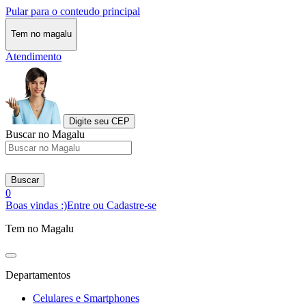
Pular para o conteudo principal
Tem no magalu
Atendimento
Digite seu CEP
Buscar no Magalu
Buscar
0
Boas vindas :)
Entre ou Cadastre-se
Tem no Magalu
Departamentos
Celulares e Smartphones