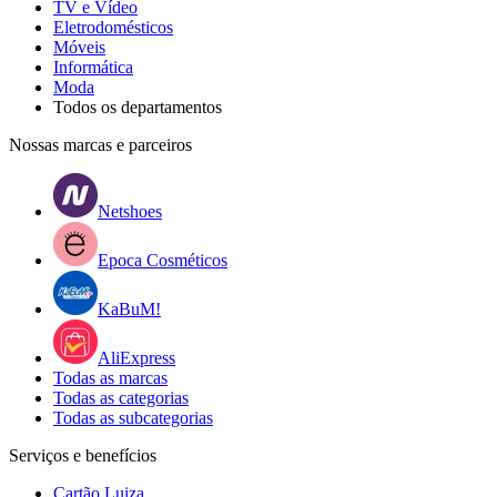
TV e Vídeo
Eletrodomésticos
Móveis
Informática
Moda
Todos os departamentos
Nossas marcas e parceiros
Netshoes
Epoca Cosméticos
KaBuM!
AliExpress
Todas as marcas
Todas as categorias
Todas as subcategorias
Serviços e benefícios
Cartão Luiza