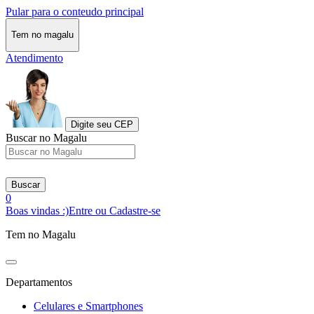
Pular para o conteudo principal
Tem no magalu
Atendimento
Digite seu CEP
Buscar no Magalu
Buscar
0
Boas vindas :)
Entre ou Cadastre-se
Tem no Magalu
Departamentos
Celulares e Smartphones