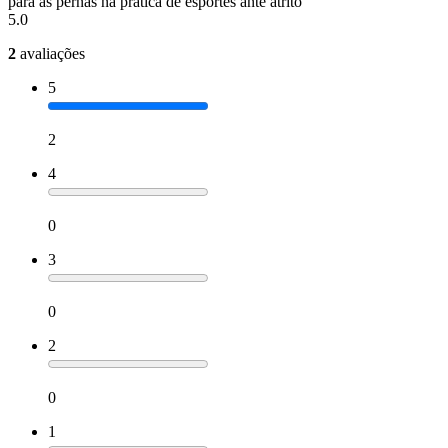
para as pernas na prática de esportes ante atrito
5.0
2
avaliações
5
2
4
0
3
0
2
0
1