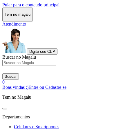
Pular para o conteudo principal
Tem no magalu
Atendimento
Digite seu CEP
Buscar no Magalu
Buscar
0
Boas vindas :)
Entre ou Cadastre-se
Tem no Magalu
Departamentos
Celulares e Smartphones