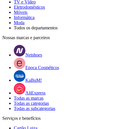
TV e Vídeo
Eletrodomésticos
Móveis
Informática
Moda
Todos os departamentos
Nossas marcas e parceiros
Netshoes
Epoca Cosméticos
KaBuM!
AliExpress
Todas as marcas
Todas as categorias
Todas as subcategorias
Serviços e benefícios
Cartão Luiza