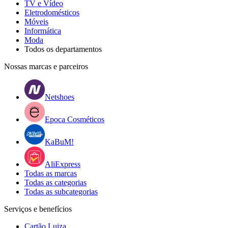
TV e Vídeo
Eletrodomésticos
Móveis
Informática
Moda
Todos os departamentos
Nossas marcas e parceiros
Netshoes
Epoca Cosméticos
KaBuM!
AliExpress
Todas as marcas
Todas as categorias
Todas as subcategorias
Serviços e benefícios
Cartão Luiza