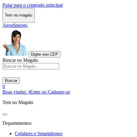
Pular para o conteudo principal
Tem no magalu
Atendimento
Digite seu CEP
Buscar no Magalu
Buscar
0
Boas vindas :)
Entre ou Cadastre-se
Tem no Magalu
Departamentos
Celulares e Smartphones