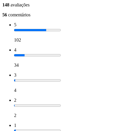
148
avaliações
56
comentários
5
102
4
34
3
4
2
2
1