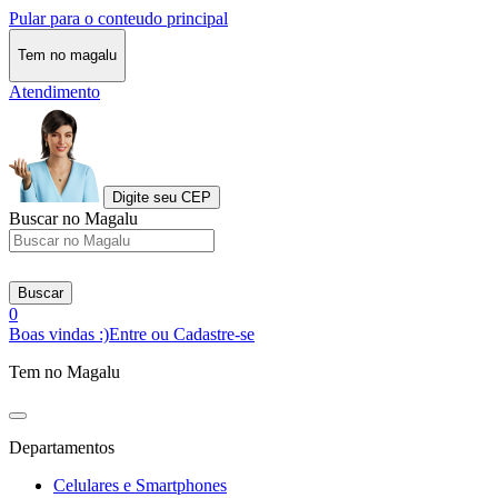
Pular para o conteudo principal
Tem no magalu
Atendimento
Digite seu CEP
Buscar no Magalu
Buscar
0
Boas vindas :)
Entre ou Cadastre-se
Tem no Magalu
Departamentos
Celulares e Smartphones