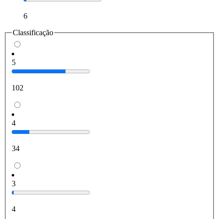
6
Classificação
5
102
4
34
3
4