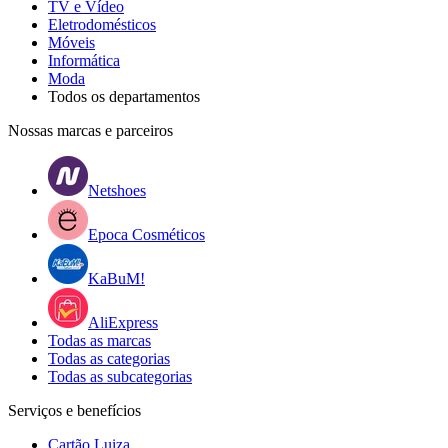
TV e Vídeo
Eletrodomésticos
Móveis
Informática
Moda
Todos os departamentos
Nossas marcas e parceiros
Netshoes
Epoca Cosméticos
KaBuM!
AliExpress
Todas as marcas
Todas as categorias
Todas as subcategorias
Serviços e benefícios
Cartão Luiza