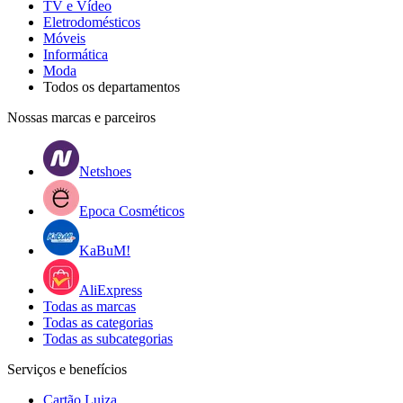
TV e Vídeo
Eletrodomésticos
Móveis
Informática
Moda
Todos os departamentos
Nossas marcas e parceiros
Netshoes
Epoca Cosméticos
KaBuM!
AliExpress
Todas as marcas
Todas as categorias
Todas as subcategorias
Serviços e benefícios
Cartão Luiza