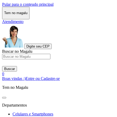
Pular para o conteudo principal
Tem no magalu
Atendimento
Digite seu CEP
Buscar no Magalu
Buscar
0
Boas vindas :)
Entre ou Cadastre-se
Tem no Magalu
Departamentos
Celulares e Smartphones