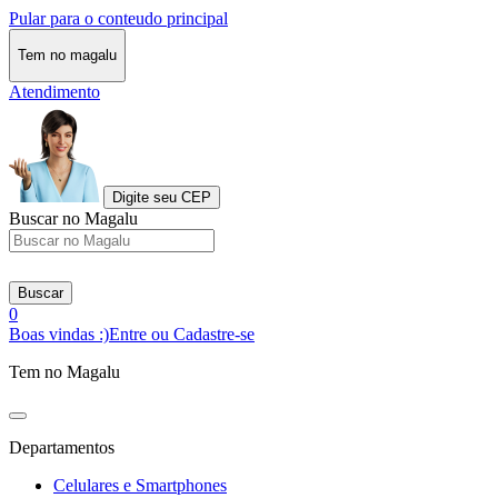
Pular para o conteudo principal
Tem no magalu
Atendimento
Digite seu CEP
Buscar no Magalu
Buscar
0
Boas vindas :)
Entre ou Cadastre-se
Tem no Magalu
Departamentos
Celulares e Smartphones