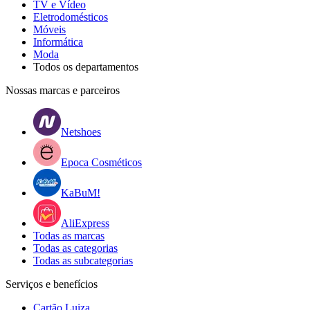
TV e Vídeo
Eletrodomésticos
Móveis
Informática
Moda
Todos os departamentos
Nossas marcas e parceiros
Netshoes
Epoca Cosméticos
KaBuM!
AliExpress
Todas as marcas
Todas as categorias
Todas as subcategorias
Serviços e benefícios
Cartão Luiza