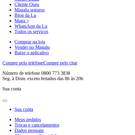
Cliente Ouro
Magalu seguros
Blog da Lu
Maga +
WhatsApp da Lu
Todos os serviços
Comprar na loja
Vender no Magalu
Baixe o aplicativo
Compre pelo telefone
Compre pelo chat
Número de telefone 0800 773 3838
Seg. à Dom. exceto feriados das 8h às 20h
Sua conta
Sua conta
Meus pedidos
Trocas e cancelamentos
Dados pessoais