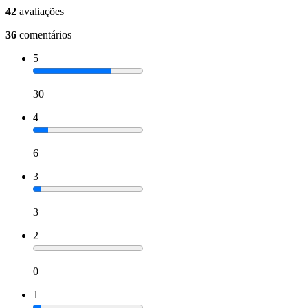
42
avaliações
36
comentários
5
30
4
6
3
3
2
0
1