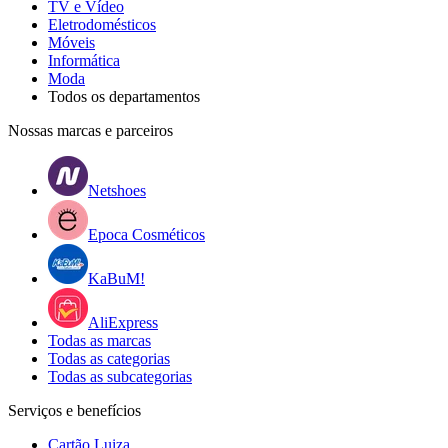
TV e Vídeo
Eletrodomésticos
Móveis
Informática
Moda
Todos os departamentos
Nossas marcas e parceiros
Netshoes
Epoca Cosméticos
KaBuM!
AliExpress
Todas as marcas
Todas as categorias
Todas as subcategorias
Serviços e benefícios
Cartão Luiza