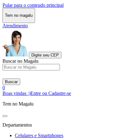
Pular para o conteudo principal
Tem no magalu
Atendimento
Digite seu CEP
Buscar no Magalu
Buscar
0
Boas vindas :)
Entre ou Cadastre-se
Tem no Magalu
Departamentos
Celulares e Smartphones