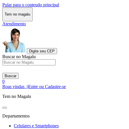
Pular para o conteudo principal
Tem no magalu
Atendimento
Digite seu CEP
Buscar no Magalu
Buscar
0
Boas vindas :)
Entre ou Cadastre-se
Tem no Magalu
Departamentos
Celulares e Smartphones