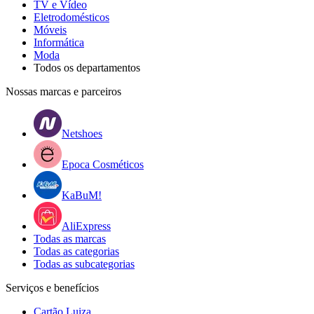
TV e Vídeo
Eletrodomésticos
Móveis
Informática
Moda
Todos os departamentos
Nossas marcas e parceiros
Netshoes
Epoca Cosméticos
KaBuM!
AliExpress
Todas as marcas
Todas as categorias
Todas as subcategorias
Serviços e benefícios
Cartão Luiza