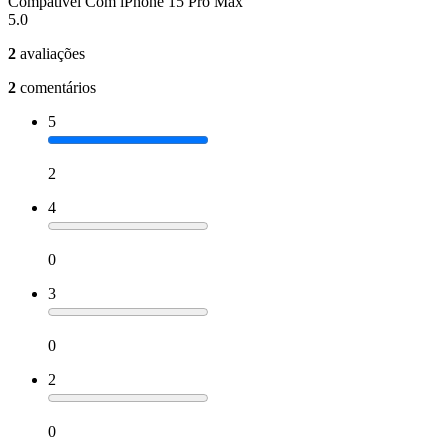
Compativel Com iPhone 15 Pro Max
5.0
2
avaliações
2
comentários
5
2
4
0
3
0
2
0