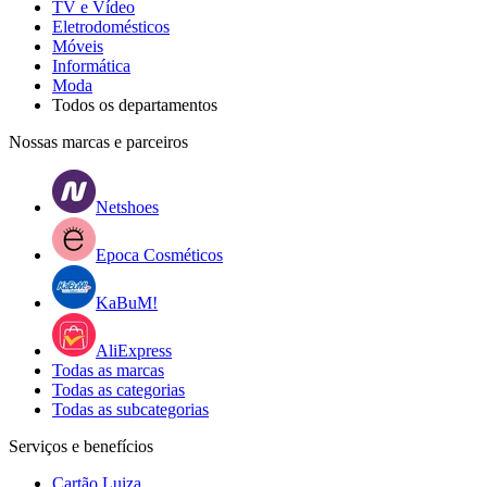
TV e Vídeo
Eletrodomésticos
Móveis
Informática
Moda
Todos os departamentos
Nossas marcas e parceiros
Netshoes
Epoca Cosméticos
KaBuM!
AliExpress
Todas as marcas
Todas as categorias
Todas as subcategorias
Serviços e benefícios
Cartão Luiza