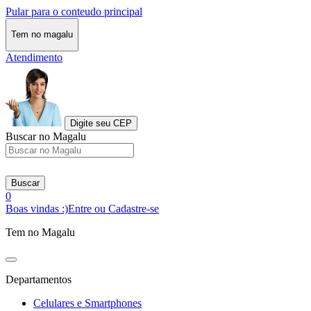
Pular para o conteudo principal
Tem no magalu
Atendimento
Digite seu CEP
Buscar no Magalu
Buscar
0
Boas vindas :)
Entre ou Cadastre-se
Tem no Magalu
Departamentos
Celulares e Smartphones