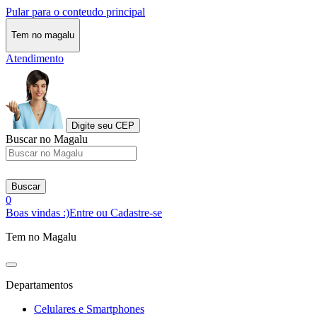
Pular para o conteudo principal
Tem no magalu
Atendimento
Digite seu CEP
Buscar no Magalu
Buscar
0
Boas vindas :)
Entre ou Cadastre-se
Tem no Magalu
Departamentos
Celulares e Smartphones