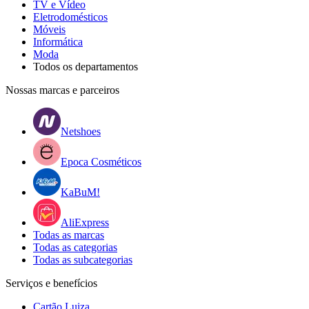
TV e Vídeo
Eletrodomésticos
Móveis
Informática
Moda
Todos os departamentos
Nossas marcas e parceiros
Netshoes
Epoca Cosméticos
KaBuM!
AliExpress
Todas as marcas
Todas as categorias
Todas as subcategorias
Serviços e benefícios
Cartão Luiza