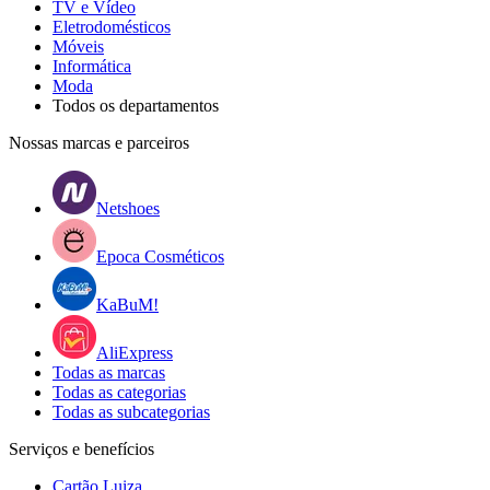
TV e Vídeo
Eletrodomésticos
Móveis
Informática
Moda
Todos os departamentos
Nossas marcas e parceiros
Netshoes
Epoca Cosméticos
KaBuM!
AliExpress
Todas as marcas
Todas as categorias
Todas as subcategorias
Serviços e benefícios
Cartão Luiza