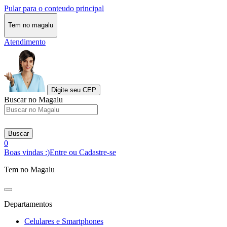
Pular para o conteudo principal
Tem no magalu
Atendimento
Digite seu CEP
Buscar no Magalu
Buscar
0
Boas vindas :)
Entre ou Cadastre-se
Tem no Magalu
Departamentos
Celulares e Smartphones