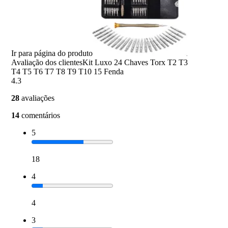
Ir para página do produto
Avaliação dos clientes
Kit Luxo 24 Chaves Torx T2 T3
T4 T5 T6 T7 T8 T9 T10 15 Fenda
4.3
28
avaliações
14
comentários
5
18
4
4
3