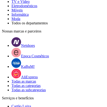
TV e Vídeo
Eletrodomésticos
Móveis
Informática
Moda
Todos os departamentos
Nossas marcas e parceiros
Netshoes
Epoca Cosméticos
KaBuM!
AliExpress
Todas as marcas
Todas as categorias
Todas as subcategorias
Serviços e benefícios
Cartão Luiza