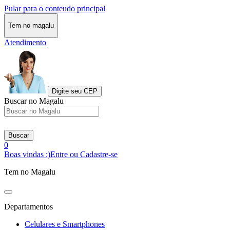
Pular para o conteudo principal
Tem no magalu
Atendimento
Digite seu CEP
Buscar no Magalu
Buscar
0
Boas vindas :)
Entre ou Cadastre-se
Tem no Magalu
Departamentos
Celulares e Smartphones