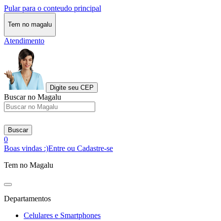
Pular para o conteudo principal
Tem no magalu
Atendimento
Digite seu CEP
Buscar no Magalu
Buscar
0
Boas vindas :)
Entre ou Cadastre-se
Tem no Magalu
Departamentos
Celulares e Smartphones