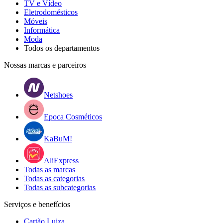
TV e Vídeo
Eletrodomésticos
Móveis
Informática
Moda
Todos os departamentos
Nossas marcas e parceiros
Netshoes
Epoca Cosméticos
KaBuM!
AliExpress
Todas as marcas
Todas as categorias
Todas as subcategorias
Serviços e benefícios
Cartão Luiza