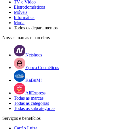
TV e Vídeo
Eletrodomésticos
Móveis
Informática
Moda
Todos os departamentos
Nossas marcas e parceiros
Netshoes
Epoca Cosméticos
KaBuM!
AliExpress
Todas as marcas
Todas as categorias
Todas as subcategorias
Serviços e benefícios
Cartão Luiza