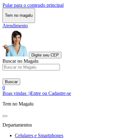
Pular para o conteudo principal
Tem no magalu
Atendimento
Digite seu CEP
Buscar no Magalu
Buscar
0
Boas vindas :)
Entre ou Cadastre-se
Tem no Magalu
Departamentos
Celulares e Smartphones