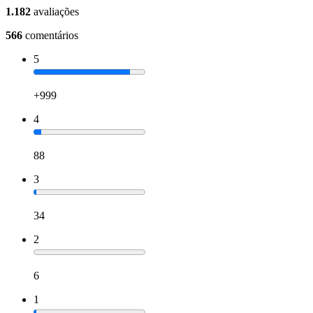
1.182
avaliações
566
comentários
5
+999
4
88
3
34
2
6
1