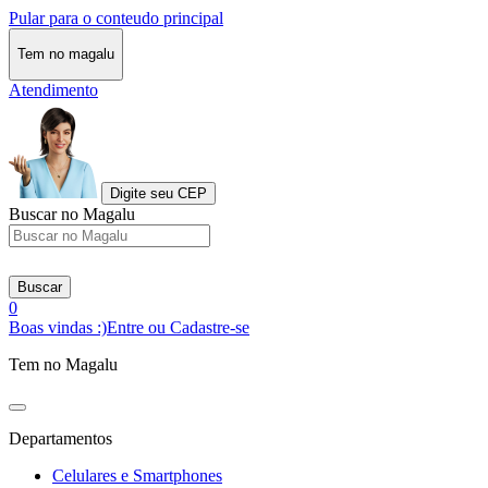
Pular para o conteudo principal
Tem no magalu
Atendimento
Digite seu CEP
Buscar no Magalu
Buscar
0
Boas vindas :)
Entre ou Cadastre-se
Tem no Magalu
Departamentos
Celulares e Smartphones