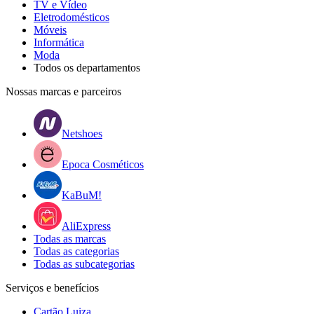
TV e Vídeo
Eletrodomésticos
Móveis
Informática
Moda
Todos os departamentos
Nossas marcas e parceiros
Netshoes
Epoca Cosméticos
KaBuM!
AliExpress
Todas as marcas
Todas as categorias
Todas as subcategorias
Serviços e benefícios
Cartão Luiza