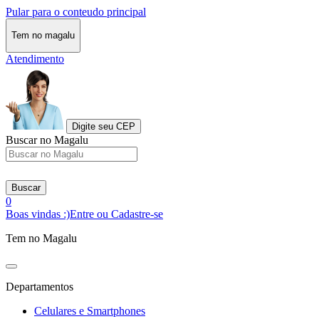
Pular para o conteudo principal
Tem no magalu
Atendimento
Digite seu CEP
Buscar no Magalu
Buscar
0
Boas vindas :)
Entre ou Cadastre-se
Tem no Magalu
Departamentos
Celulares e Smartphones