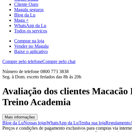
Cliente Ouro
Magalu seguros
Blog da Lu
Maga +
WhatsApp da Lu
Todos os serviços
Comprar na loja
Vender no Magalu
Baixe o aplicativo
Compre pelo telefone
Compre pelo chat
Número de telefone 0800 773 3838
Seg. à Dom. exceto feriados das 8h às 20h
Avaliação dos clientes Macacã
Treino Academia
Mais informações
Blog da Lu
Nossas lojas
WhatsApp da Lu
Tenha sua loja
Regulamento
Preços e condições de pagamento exclusivos para compras via internet,