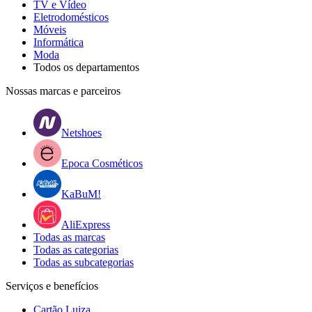
TV e Vídeo
Eletrodomésticos
Móveis
Informática
Moda
Todos os departamentos
Nossas marcas e parceiros
Netshoes
Epoca Cosméticos
KaBuM!
AliExpress
Todas as marcas
Todas as categorias
Todas as subcategorias
Serviços e benefícios
Cartão Luiza