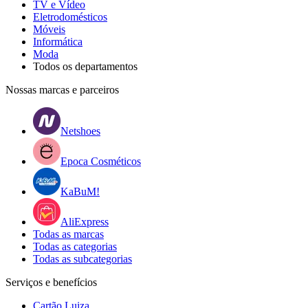
TV e Vídeo
Eletrodomésticos
Móveis
Informática
Moda
Todos os departamentos
Nossas marcas e parceiros
Netshoes
Epoca Cosméticos
KaBuM!
AliExpress
Todas as marcas
Todas as categorias
Todas as subcategorias
Serviços e benefícios
Cartão Luiza