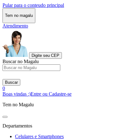
Pular para o conteudo principal
Tem no magalu
Atendimento
Digite seu CEP
Buscar no Magalu
Buscar
0
Boas vindas :)
Entre ou Cadastre-se
Tem no Magalu
Departamentos
Celulares e Smartphones