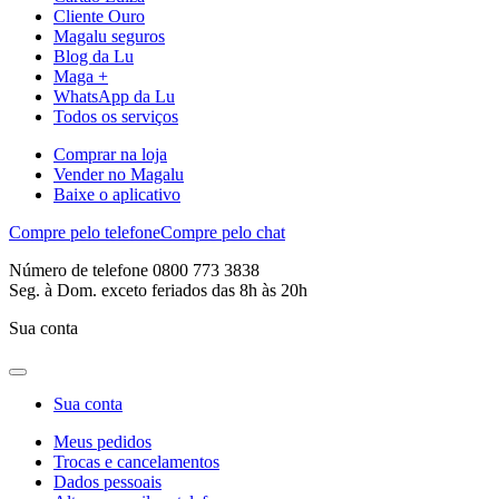
Cliente Ouro
Magalu seguros
Blog da Lu
Maga +
WhatsApp da Lu
Todos os serviços
Comprar na loja
Vender no Magalu
Baixe o aplicativo
Compre pelo telefone
Compre pelo chat
Número de telefone 0800 773 3838
Seg. à Dom. exceto feriados das 8h às 20h
Sua conta
Sua conta
Meus pedidos
Trocas e cancelamentos
Dados pessoais