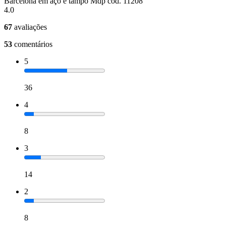
Barcelona em aço e tampo Mdp cód. 11208
4.0
67
avaliações
53
comentários
5
36
4
8
3
14
2
8