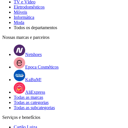
TV e Vídeo
Eletrodomésticos
Móveis
Informática
Moda
Todos os departamentos
Nossas marcas e parceiros
Netshoes
Epoca Cosméticos
KaBuM!
AliExpress
Todas as marcas
Todas as categorias
Todas as subcategorias
Serviços e benefícios
Cartão Luiza