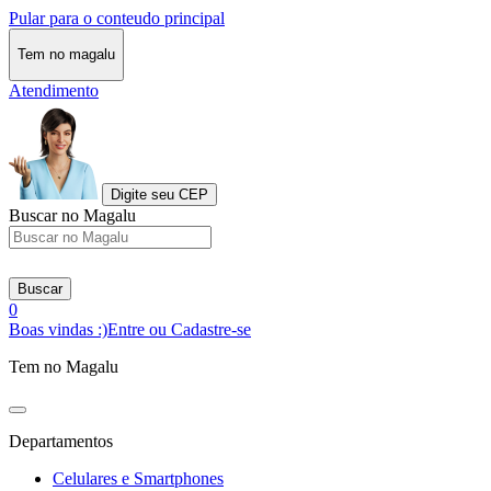
Pular para o conteudo principal
Tem no magalu
Atendimento
Digite seu CEP
Buscar no Magalu
Buscar
0
Boas vindas :)
Entre ou Cadastre-se
Tem no Magalu
Departamentos
Celulares e Smartphones