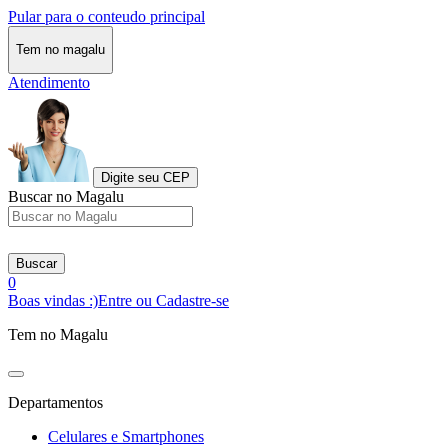
Pular para o conteudo principal
Tem no magalu
Atendimento
Digite seu CEP
Buscar no Magalu
Buscar
0
Boas vindas :)
Entre ou Cadastre-se
Tem no Magalu
Departamentos
Celulares e Smartphones