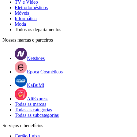
TV e Vídeo
Eletrodomésticos
Móveis
Informática
Moda
Todos os departamentos
Nossas marcas e parceiros
Netshoes
Epoca Cosméticos
KaBuM!
AliExpress
Todas as marcas
Todas as categorias
Todas as subcategorias
Serviços e benefícios
Cartão Luiza