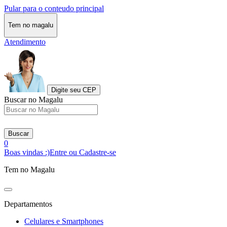
Pular para o conteudo principal
Tem no magalu
Atendimento
Digite seu CEP
Buscar no Magalu
Buscar
0
Boas vindas :)
Entre ou Cadastre-se
Tem no Magalu
Departamentos
Celulares e Smartphones