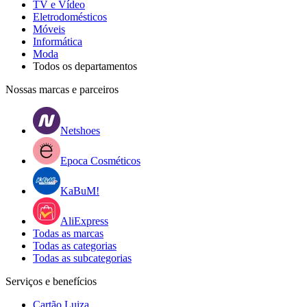
TV e Vídeo
Eletrodomésticos
Móveis
Informática
Moda
Todos os departamentos
Nossas marcas e parceiros
Netshoes
Epoca Cosméticos
KaBuM!
AliExpress
Todas as marcas
Todas as categorias
Todas as subcategorias
Serviços e benefícios
Cartão Luiza