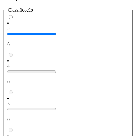
Classificação
5
6
4
0
3
0