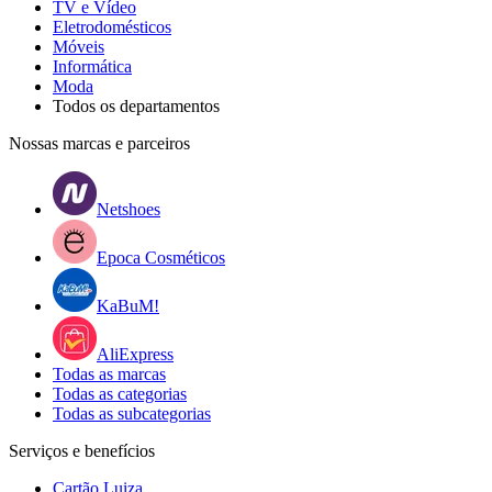
TV e Vídeo
Eletrodomésticos
Móveis
Informática
Moda
Todos os departamentos
Nossas marcas e parceiros
Netshoes
Epoca Cosméticos
KaBuM!
AliExpress
Todas as marcas
Todas as categorias
Todas as subcategorias
Serviços e benefícios
Cartão Luiza