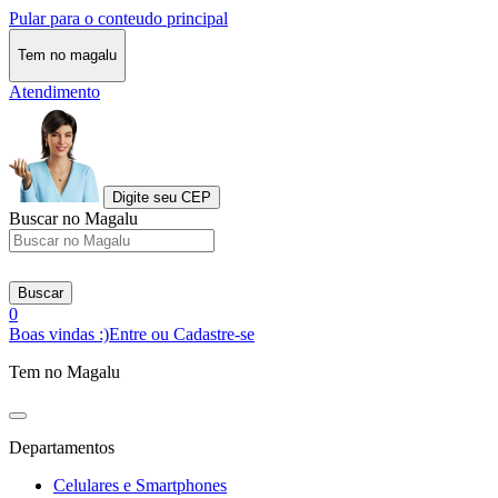
Pular para o conteudo principal
Tem no magalu
Atendimento
Digite seu CEP
Buscar no Magalu
Buscar
0
Boas vindas :)
Entre ou Cadastre-se
Tem no Magalu
Departamentos
Celulares e Smartphones